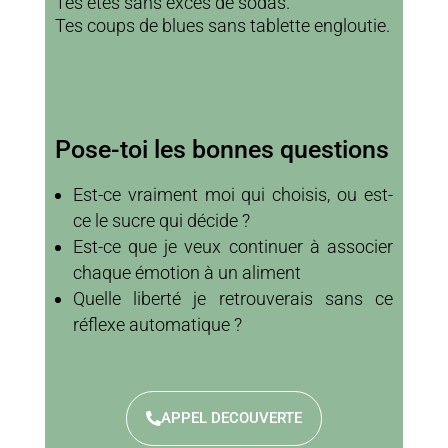
Tes étés sans excès de sodas.
Tes coups de blues sans tablette engloutie.
Pose-toi les bonnes questions
Est-ce vraiment moi qui choisis, ou est-
ce le sucre qui décide ?
Est-ce que je veux continuer à associer
chaque émotion à un aliment
Quelle liberté je retrouverais sans ce
réflexe automatique ?
APPEL DECOUVERTE